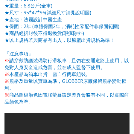
6.8
(
)
★
重量：
公斤
全車
95*47*96(
)
★
尺寸：
詳細尺寸請見說明圖
★
產地：法國設計中國生產
2
(
2
)
★
保固：
年
車體保固
年，消耗性零配件非保固範圍
(
)
★
商品經拆封後不得退換貨
瑕疵除外
★
以上規格若與商品有出入，以原廠出貨規格為準！
『注意事項』
※
請穿戴防護裝備騎行滑板車，且勿在交通道路上使用，以
免對人身安全造成危害，並在成人監督下使用。
※
本產品為箱車出貨，需自行簡單組裝。
GLOBBER
※
規格及重量以實車為準，
原廠保留規格變動權
利。
※
商品圖檔顏色因電腦螢幕設定差異會略有不同，以實際商
品顏色為準。