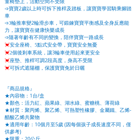
童椅墊上，活動空間不受限
2
➩
寶寶
歲以上時可拆下推桿及踏板，讓寶寶學習騎乘腳踏
車
2
➩
3
輪推車變
輪滑步車，可鍛鍊寶寶平衡感及全身反應能
力，讓寶寶在健康快樂成長
➩
隨著年齡有不同的變換，陪伴寶寶一路成長
💓
安全座椅、
5
點式安全帶，寶寶安全無憂
3
💓
2
個後剎車系統，讓
輪車使用起來更安全
2
💓
座墊、推桿可調
段高度，身高不受限
💓
可拆式遮陽棚，保護寶寶免於日曬
『商品規格』
1
/
★
內容物：
台
盒
★
顏色：活力紅、蘋果綠、湖水綠
、蜜糖桃
、薄荷綠
-
★
材質：聚丙烯、聚乙烯、可熱塑性橡膠、金屬鐵、乙烯
醋酸乙烯共聚物
10
5
(
★
適用年齡：
個月至
歲
因每個孩子成長速度不同，僅
)
供參考
20
★
限重：
公斤