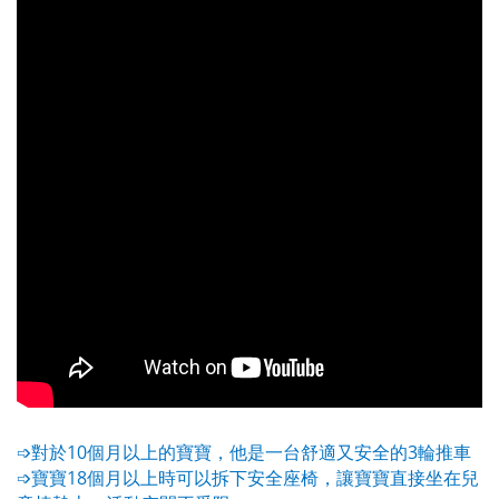
10
3
➩
對於
個月以上的寶寶，他是一台舒適又安全的
輪推車
18
➩
寶寶
個月以上時可以拆下安全座椅，讓寶寶直接坐在兒