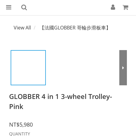
View All
【法國GLOBBER 哥輪步滑板車】
GLOBBER 4 in 1 3-wheel Trolley-
Pink
NT$5,980
QUANTITY