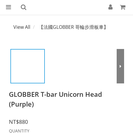
View All
【法國GLOBBER 哥輪步滑板車】
GLOBBER T-bar Unicorn Head
(Purple)
NT$880
QUANTITY