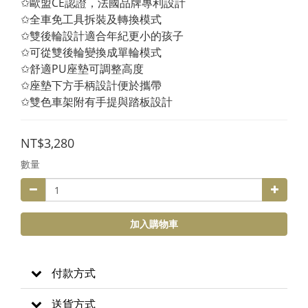
✩歐盟CE認證，法國品牌專利設計
✩全車免工具拆裝及轉換模式
✩雙後輪設計適合年紀更小的孩子
✩可從雙後輪變換成單輪模式
✩舒適PU座墊可調整高度
✩座墊下方手柄設計便於攜帶
✩雙色車架附有手提與踏板設計
NT$3,280
數量
加入購物車
付款方式
送貨方式