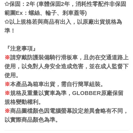
✩
保固：
2
年
(
車體保固
2
年，消耗性零配件非保固
範圍
Ex
：螺絲、輪子、
剎
車蓋等
)
✩
以上規格若與商品有出入，以原廠出貨規格為
準！
『注意事項』
※
請穿戴防護裝備騎行滑板車，且勿在交通道路上
使用，以免對人身安全造成危害，並在成人監督下
使用。
※
本
產
品為箱車出貨，需自行簡單組裝。
※
規格及重量以實車為準，
GLOBBER
原廠保留
規格變動權利。
※
商品圖檔顏色因電腦螢幕設定差異會略有不同，
以實際商品顏色為準。