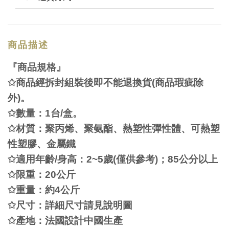
商品描述
『商品規格』
✩
商品經拆封組裝後即不能退換貨
(
商品瑕疵除
外
)
。
✩
數量：
1
台
/
盒。
✩
材質：聚丙
烯
、聚氨
酯
、熱塑性彈性體、可熱塑
性塑膠、金屬鐵
✩
適用年齡
/
身高：
2~5
歲
(
僅供參考
)
；
85
公分以上
✩
限重：
20
公斤
✩
重量：約
4
公斤
✩
尺寸：詳細尺寸請見
說
明圖
✩
產
地：法國設計中國生
產