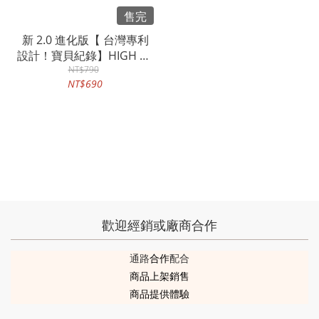
售完
新 2.0 進化版【 台灣專利
設計！寶貝紀錄】HIGH BB
身高尺存錢筒 ( 身高尺、壁
NT$790
NT$690
紙、存錢筒)
歡迎經銷或廠商合作
通路
合作
配合
商品上架銷售
商品提供體驗