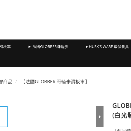
能滑板車
► 法國GLOBBER哥輪步
►HUSK'S WARE 環保餐具
部商品
【法國GLOBBER 哥輪步滑板車】
GLO
(白光
『商品特