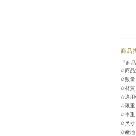
商品
『商品
✩
商品
✩
數量
✩
材質
✩
適用
✩
限重
✩
車重
✩
尺寸
✩
產
地