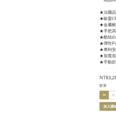
★法國品
★歐盟C
★金屬耐
★手把高
★酷炫白
★彈性P
★專利安
★加寬加
★手動折
NT$3,2
數量
加入購