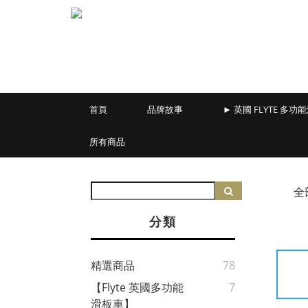
首頁
品牌故事
► 英國 FLYTE 多功
所有商品
全
分類
精選商品
78
【Flyte 英國多功能
7
滑板車】