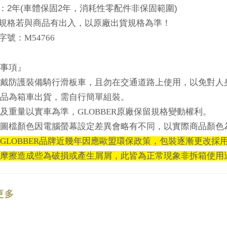
2
(
2
)
：
年
車體保固
年，消耗性零配件非保固範圍
規格若與商品有出入，以原廠出貨規格為準！
字號：M54766
事項』
戴防護裝備騎行滑板車，且勿在交通道路上使用，以免對人
品為箱車出貨，需自行簡單組裝。
及重量以實車為準，
GLOBBER
原廠保留規格變動權利。
圖
檔
顏色因電腦螢幕設定差異會略有不同，以實際商品顏色
GLOBBER品牌近幾年因應歐盟環保政策，包裝逐漸更改
摩擦造成些為破損或產生屑屑，此皆為正常現象非拆箱使用
更多