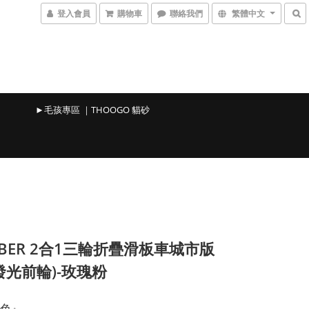
登入會員
購物車
聯絡我們
繁體中文
►毛孩專區 ｜THOOGO 貓砂
BBER 2合1三輪折疊滑板車城市版
發光前輪)-玫瑰粉
色』