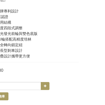
牌專利設計
E認證
用結構
度四段式調整
光發光前輪與雙色底版
U輪搭配高精度培林
全轉向鎖定紐
長型剎車設計
疊設計攜帶更方便
80
物車