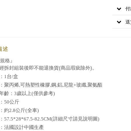
付
送
描述
規格』
(
)
經拆封組裝後即不能退換貨
商品瑕疵除外
。
：
1
台
/
盒
：聚丙
烯
,
可熱塑性橡膠
,
鋼
,
鋁
,
尼龍
+
玻纖
,
聚
氨酯
年齡：
3
歲
以上
(
僅供參考
)
：
50
公斤
：約
2.8
公斤
(
全車
)
：
57.5*28*67.5-82.5CM(
詳細尺寸請見
說
明圖
)
：法國設計中國生
產