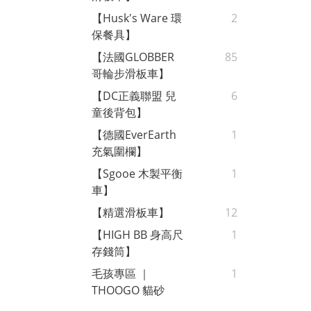
【Husk's Ware 環
2
保餐具】
【法國GLOBBER
85
哥輪步滑板車】
【DC正義聯盟 兒
6
童後背包】
【德國EverEarth
1
充氣圍欄】
【Sgooe 木製平衡
1
車】
【精選滑板車】
12
【HIGH BB 身高尺
1
存錢筒】
毛孩專區 ｜
1
THOOGO 貓砂