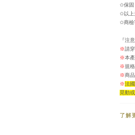
✩
保固
✩
以上
✩
商檢
『注意
※
請穿
※
本
產
※
規格
※
商品
※
法國
晃動或
了解