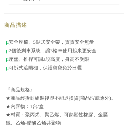
商品描述
µ
安全座椅、
5
點式安全帶，寶寶安全無憂
µ
2
個後
剎
車系統，讓
3
輪車使用起來更安全
µ
座
墊
、推桿可調
2
段高度，身高不受限
µ
可拆式遮陽棚，保護寶寶免於日
曬
『商品規格』
★商品經拆封組裝後即不能退換貨
(
商品瑕疵除外
)
。
★
內
容物：
1
台
/
盒
★材質：聚丙
烯
、聚乙
烯
、可熱塑性橡膠、金屬
鐵、乙
烯
-
醋酸乙
烯
共聚物