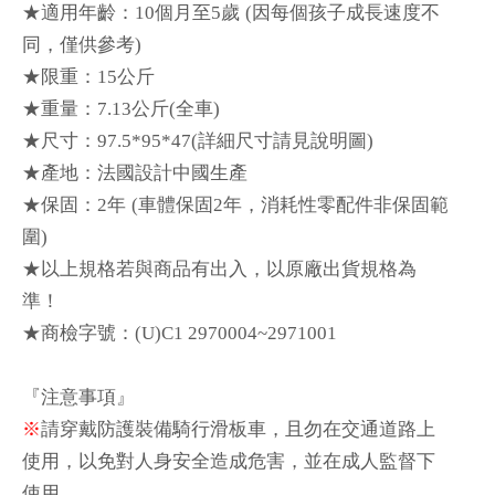
★適用年齡：
10
個月至
5
歲
(
因
每
個孩子成長速度不
同，僅供參考
)
★限重：15公斤
★重量：7.13公斤
(
全車
)
★尺寸：
97.5*95*47(
詳細尺寸請見
說
明圖
)
★
產
地：法國設計中國生
產
★保固：
2
年
(
車體保固
2
年，消耗性零配件非保固範
圍
)
★
以上規格若與商品有出入，以原廠出貨規格為
準！
★商檢字號
：
(U)C1 2970004~2971001
『注意事項』
※
請穿戴防護裝備騎行滑板車，且勿在交通道路上
使用，以免對人身安全造成危害，並在成人監督下
使用。