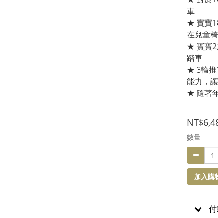
車
★ 寶寶
在兒童椅
★ 寶寶
踏車
★ 3輪
能力，讓
★ 隨著
NT$6,4
數量
加入購
付