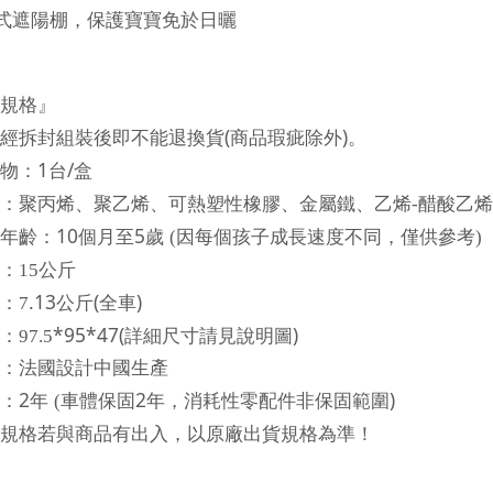
式遮陽棚，保護寶寶免於日
曬
規格』
(
)
經拆封組裝後即不能退換貨
商品瑕疵除外
。
1
/
物：
台
盒
：聚丙
烯
、聚乙
烯
、可熱塑性橡膠、金屬鐵、乙
烯
-
醋酸乙
烯
10
5
年齡：
個月至
歲
(
因
每
個孩子成長速度不同，僅供參考
)
：15公斤
.13
(
)
：7
公斤
全車
*95*47(
)
97.5
詳細尺寸請見
說
明圖
：法國設計中國生
產
2
2
)
：
年
(
車體保固
年，消耗性零配件非保固範圍
規格若與商品有出入，以原廠出貨規格為準！