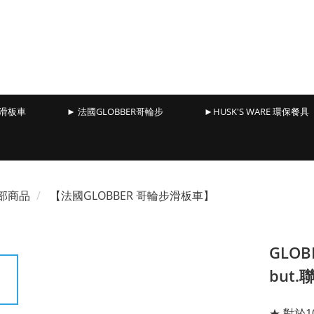
能滑板車
► 法國GLOBBER哥輪步
►HUSK'S WARE 環保餐具
部商品
【法國GLOBBER 哥輪步滑板車】
GLOB
but
★ 對於