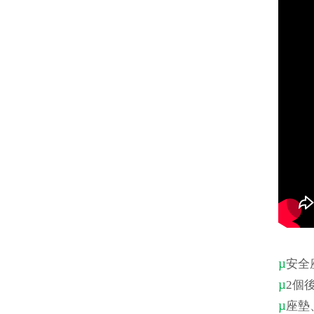
µ
安全
µ
2
個
µ
座
墊