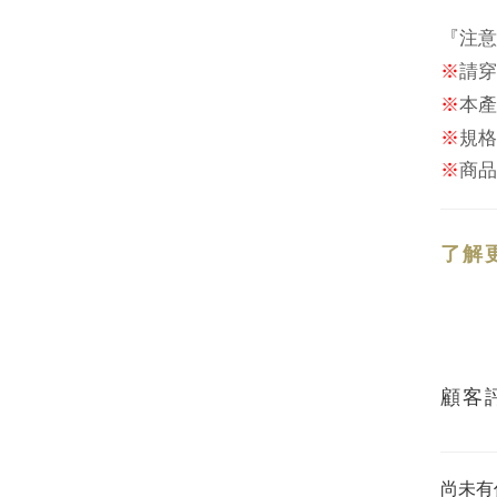
『注意
※
請穿
※
本
產
※
規格
※
商品
了解
顧客
尚未有