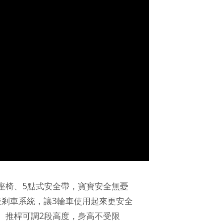
5
座椅、
點式安全帶，寶寶安全無憂
3
後
剎
車系統，讓
輪車使用起來更安全
2
、推桿可調
段高度，身高不受限