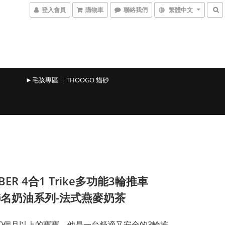
登入會員
購物車
聯絡我們
繁體中文
►毛孩專區 ｜THOOGO 貓砂
BER 4合1 Trike多功能3輪推車
.聯名奶油系列-法式燕麥奶茶
10個月以上的寶寶，他是一台舒適又安全的3輪推