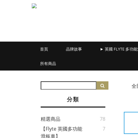
首頁
品牌故事
► 英國 FLYTE 多功
所有商品
全
分類
精選商品
78
【Flyte 英國多功能
7
滑板車】