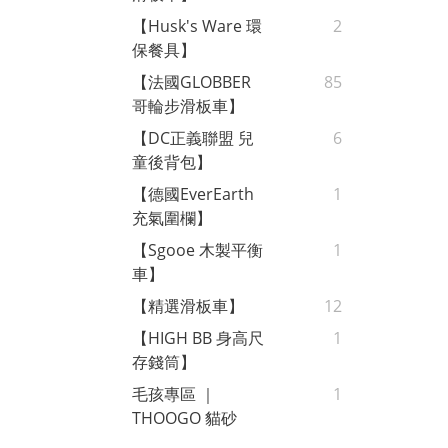
【Husk's Ware 環
2
保餐具】
【法國GLOBBER
85
哥輪步滑板車】
【DC正義聯盟 兒
6
童後背包】
【德國EverEarth
1
充氣圍欄】
【Sgooe 木製平衡
1
車】
【精選滑板車】
12
【HIGH BB 身高尺
1
存錢筒】
毛孩專區 ｜
1
THOOGO 貓砂