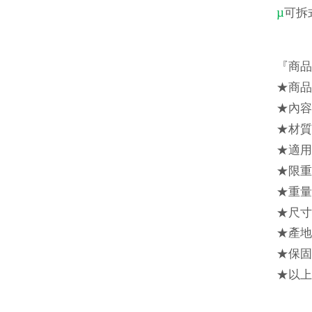
µ
可拆
『商品
★商品
★
內
容
★材質
★適用
★限重
★重量
★尺寸：
★
產
地
★保固
★
以上