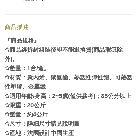
商品描述
『商品規格』
✩
商品經拆封組裝後即不能退換貨
(
商品瑕疵除
外
)
。
✩
數量：
1
台
/
盒。
✩
材質：聚丙
烯
、聚氨
酯
、熱塑性彈性體、可熱塑
性塑膠、金屬鐵
✩
適用年齡
/
身高：
2~5
歲
(
僅供參考
)
；
85
公分以上
✩
限重：
20
公斤
✩
重量：約
4
公斤
✩
尺寸：詳細尺寸請見
說
明圖
✩
產
地：法國設計中國生
產