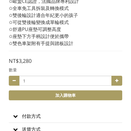
✩歐盟CE認證，法國品牌專利設計
✩全車免工具拆裝及轉換模式
✩雙後輪設計適合年紀更小的孩子
✩可從雙後輪變換成單輪模式
✩舒適PU座墊可調整高度
✩座墊下方手柄設計便於攜帶
✩雙色車架附有手提與踏板設計
NT$3,280
數量
加入購物車
付款方式
送貨方式