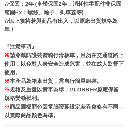
✩
保固：
2
年
(
車體保固
2
年，消耗性零配件非保固
範圍
Ex
：螺絲、輪子、
剎
車蓋等
)
✩
以上規格若與商品有出入，以原廠出貨規格為
準！
『注意事項』
※
請穿戴防護裝備騎行滑板車，且勿在交通道路上
使用，以免對人身安全造成危害，並在成人監督下
使用。
※
本
產
品為箱車出貨，需自行簡單組裝。
※
規格及重量以實車為準，
GLOBBER
原廠保留
規格變動權利。
※
商品圖檔顏色因電腦螢幕設定差異會略有不同，
以實際商品顏色為準。